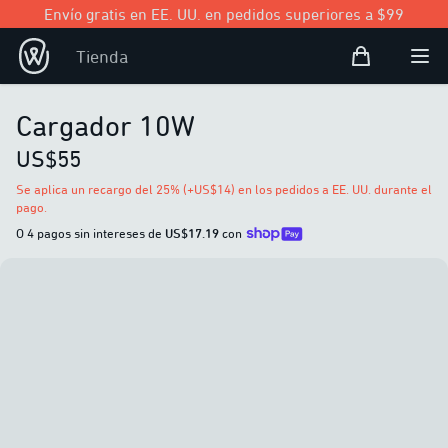
Envío gratis en EE. UU. en pedidos superiores a $99
Bolsa de com
Tienda
Open user
Abri
Cargador 10W
US$55
Se aplica un recargo del 25% (+US$14) en los pedidos a EE. UU. durante el
pago.
O 4 pagos sin intereses de
US$17.19
con