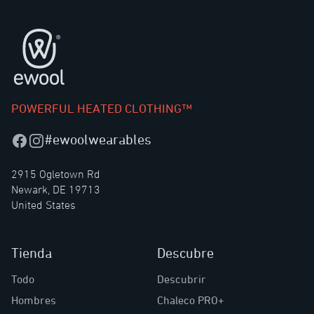
Pie de página
POWERFUL HEATED CLOTHING™
#ewoolwearables
Facebook
Instagram
2915 Ogletown Rd
Newark, DE 19713
United States
Tienda
Descubre
Todo
Descubrir
Hombres
Chaleco PRO+