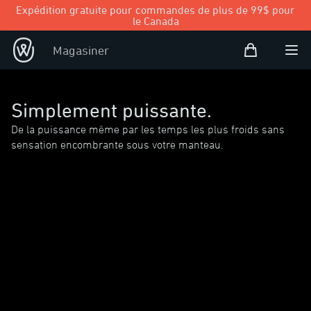
Expédition gratuite pour commandes de plus de 99$ pour
le Canada
Panier d’achat
Magasiner
Open user
Ouvr
Simplement puissante.
De la puissance même par les temps les plus froids sans
sensation encombrante sous votre manteau.