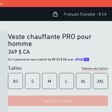
da
Panier d’achat
Open user menu
Français (Canada) - $ CA
Veste chauffante PRO pour
homme
349 $ CA
Ou 4 paiements sans intérêt de
87.25 $ CA
avec
Tailles
Tableau des tailles
XS
S
M
L
XL
2XL
Ajoutez au panier