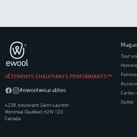
Magas
Pied de page
Tout vo
Homme
Femme
VÊTEMENTS CHAUFFANTS PERFORMANTS™
Access
#ewoolwearables
Facebook
Instagram
Cartes
Outlet
4238, boulevard Saint-Laurent
Montréal (Québec) H2W 1Z3
Canada