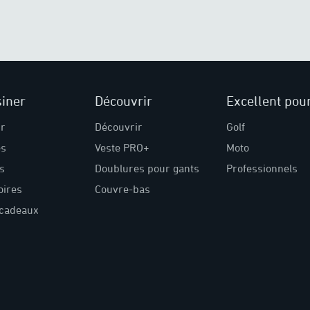
iner
Découvrir
Excellent pou
ir
Découvrir
Golf
s
Veste PRO+
Moto
s
Doublures pour gants
Professionnels
oires
Couvre-bas
-cadeaux