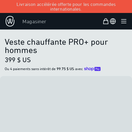
Livraison accélérée offerte pour les commandes
internationales.
Panier d’achat
Open user
Magasiner
Ouvr
Veste chauffante PRO+ pour
hommes
399 $ US
Ou 4 paiements sans intérêt de
99.75 $ US
avec