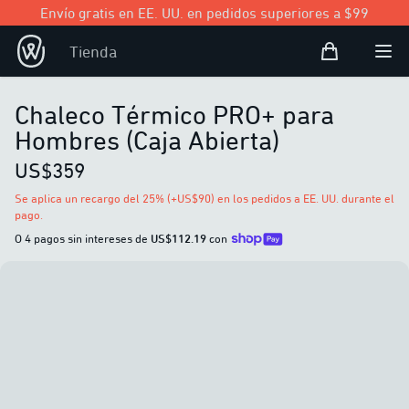
Envío gratis en EE. UU. en pedidos superiores a $99
Bolsa de com
Tienda
Open user
Abri
Chaleco Térmico PRO+ para
Hombres (Caja Abierta)
US$359
Se aplica un recargo del 25% (+US$90) en los pedidos a EE. UU. durante el
pago.
O 4 pagos sin intereses de
US$112.19
con