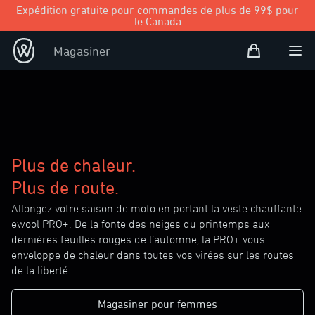
Expédition gratuite pour commandes de plus de 99$ pour
le Canada
Panier d’achat
Magasiner
Open user
Ouvr
Plus de chaleur.
Plus de route.
Allongez votre saison de moto en portant la veste chauffante
ewool PRO+. De la fonte des neiges du printemps aux
dernières feuilles rouges de l’automne, la PRO+ vous
enveloppe de chaleur dans toutes vos virées sur les routes
de la liberté.
Magasiner pour femmes