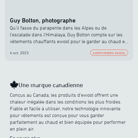
Guy Bolton, photographe
Qu’il fasse du parapente dans les Alpes ou de
l’escalade dans l’Himalaya, Guy Bolton compte sur les
vêtements chauffants ewool pour le garder au chaud et
confortable du début à la fin. Dans les conditions les
4 oct. 2023
AVENTURIERS EWOOL
plus difficiles du monde, c’est un élément qui change la
donne et dont il ne pourrait plus se passer.
Une marque canadienne
Conçus au Canada, les produits d’ewool offrent une
chaleur inégalée dans les conditions les plus froides.
Fiable et facile à utiliser, notre technologie innovante
pour vêtements est conçue pour vous garder
parfaitement au chaud et bien équipée pour performer
en plein air.