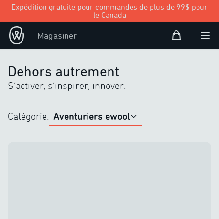
Expédition gratuite pour commandes de plus de 99$ pour
le Canada
Panier d’achat
Magasiner
Open user
Ouvr
Dehors autrement
S’activer, s’inspirer, innover.
Aventuriers ewool
Catégorie
:
Tous
Trucs et astuces
Aventuriers ewool
Mode de vie