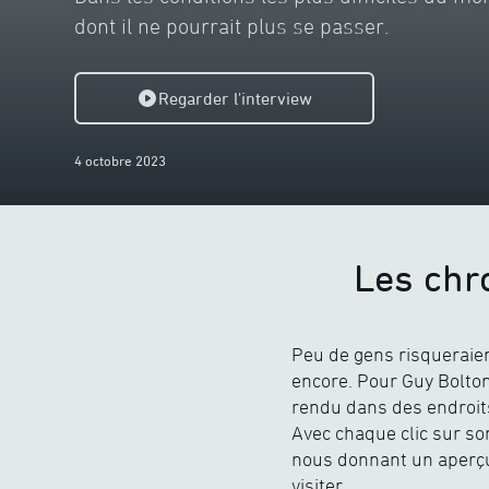
dont il ne pourrait plus se passer.
Regarder l'interview
4 octobre 2023
Les chr
Peu de gens risqueraient
encore. Pour Guy Bolton,
rendu dans des endroits
Avec chaque clic sur s
nous donnant un aperçu 
visiter.