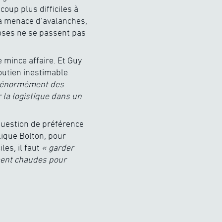
oup plus difficiles à
la menace d’avalanches,
choses ne se passent pas
e mince affaire. Et Guy
soutien inestimable
d énormément des
 la logistique dans un
question de préférence
lique Bolton, pour
es, il faut
« garder
mment chaudes pour