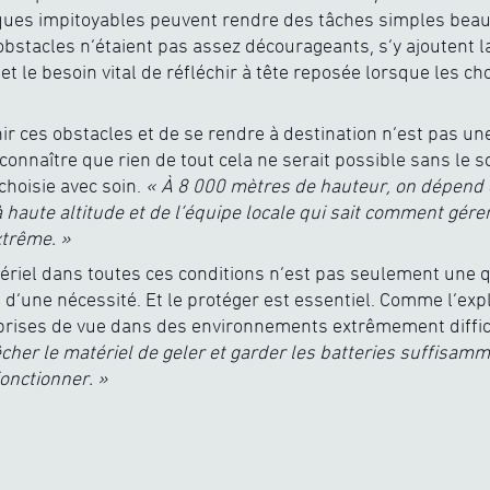
ques impitoyables peuvent rendre des tâches simples beauc
obstacles n’étaient pas assez décourageants, s’y ajoutent 
et le besoin vital de réfléchir à tête reposée lorsque les 
chir ces obstacles et de se rendre à destination n’est pas un
connaître que rien de tout cela ne serait possible sans le 
choisie avec soin.
« À 8 000 mètres de hauteur, on dépen
 haute altitude et de l’équipe locale qui sait comment gérer
trême. »
tériel dans toutes ces conditions n’est pas seulement une 
it d’une nécessité. Et le protéger est essentiel. Comme l’exp
 prises de vue dans des environnements extrêmement difficil
her le matériel de geler et garder les batteries suffisa
fonctionner. »