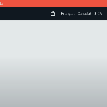
da
Panier d’achat
Open user menu
Français (Canada) - $ CA