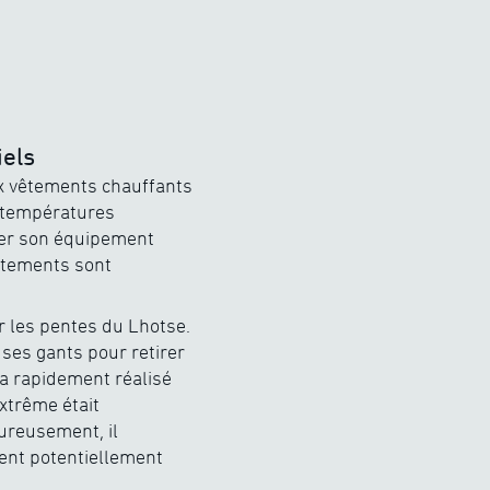
iels
ux vêtements chauffants
x températures
ler son équipement
vêtements sont
r les pentes du Lhotse.
 ses gants pour retirer
 a rapidement réalisé
extrême était
ureusement, il
ent potentiellement