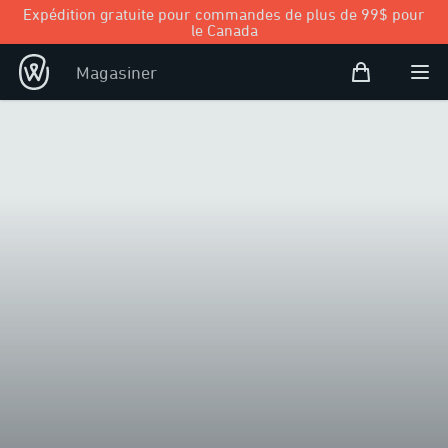
Expédition gratuite pour commandes de plus de 99$ pour
le Canada
Panier d’achat
Magasiner
Open user
Ouvr