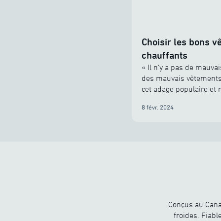
Choisir les bons 
chauffants
« Il n’y a pas de mauva
des mauvais vêtements
cet adage populaire et 
compromis sur les plais
8 févr. 2024
l’hiver!
Conçus au Canad
froides. Fiabl