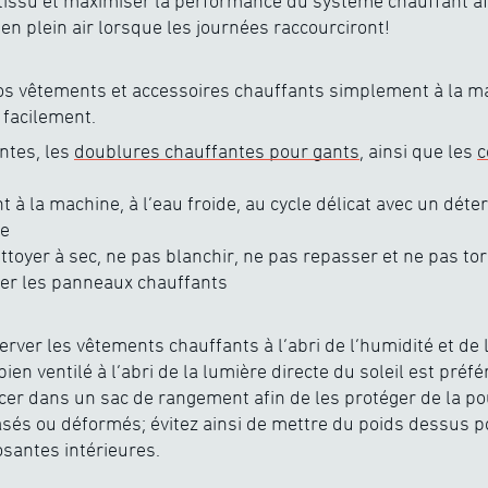
 tissu et maximiser la performance du système chauffant af
en plein air lorsque les journées raccourciront!
os vêtements et accessoires chauffants simplement à la ma
t facilement.
ntes, les
doublures chauffantes pour gants
, ainsi que les
c
à la machine, à l’eau froide, au cycle délicat avec un déte
re
ttoyer à sec, ne pas blanchir, ne pas repasser et ne pas to
r les panneaux chauffants
erver les vêtements chauffants à l’abri de l’humidité et de 
bien ventilé à l’abri de la lumière directe du soleil est préf
er dans un sac de rangement afin de les protéger de la p
asés ou déformés; évitez ainsi de mettre du poids dessus 
antes intérieures.