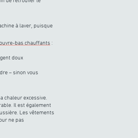
in de retrouver le
chine à laver, puisque
ouvre-bas chauffants
:
rgent doux
rdre – sinon vous
la chaleur excessive.
érable. Il est également
oussière. Les vêtements
pour ne pas