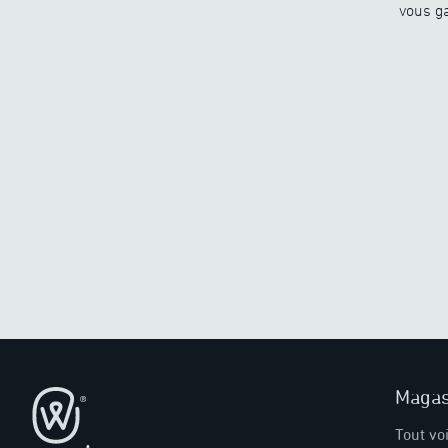
vous ga
Magas
Pied de page
Tout vo