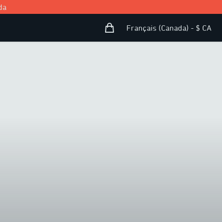
da
Panier d’achat
Open user menu
Français (Canada) - $ CA