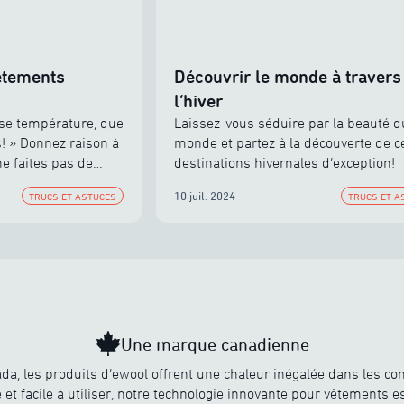
vêtements
Découvrir le monde à travers
l’hiver
ise température, que
Laissez-vous séduire par la beauté d
! » Donnez raison à
monde et partez à la découverte de c
ne faites pas de
destinations hivernales d’exception!
irs que peut offrir
10 juil. 2024
TRUCS ET ASTUCES
TRUCS ET A
Une marque canadienne
a, les produits d’ewool offrent une chaleur inégalée dans les con
e et facile à utiliser, notre technologie innovante pour vêtements 