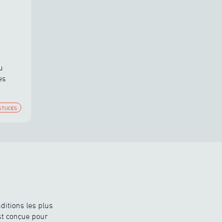
u
es
STUCES
ditions les plus
est conçue pour