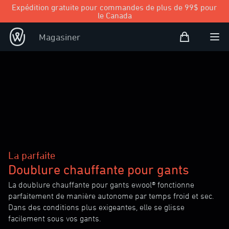
Expédition gratuite pour commandes de plus de 99$ pour
le Canada
Panier d’achat
Magasiner
Open user
Ouvr
La parfaite
Doublure chauffante pour gants
La doublure chauffante pour gants ewool® fonctionne
parfaitement de manière autonome par temps froid et sec.
Dans des conditions plus exigeantes, elle se glisse
facilement sous vos gants.