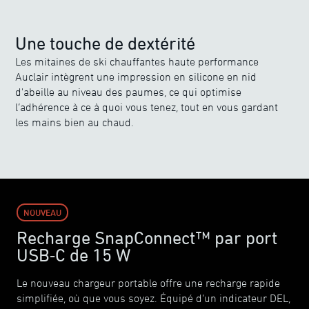
Une touche de dextérité
Les mitaines de ski chauffantes haute performance
Auclair intègrent une impression en silicone en nid
d'abeille au niveau des paumes, ce qui optimise
l’adhérence à ce à quoi vous tenez, tout en vous gardant
les mains bien au chaud.
NOUVEAU
Recharge SnapConnect™ par port
USB‑C de 15 W
Le nouveau chargeur portable offre une recharge rapide
simplifiée, où que vous soyez. Équipé d’un indicateur DEL,