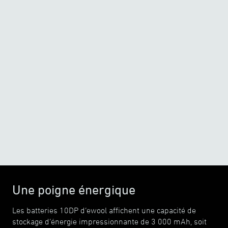
Chaleur généreuse
Quand le froid remplace la
fraîcheur
o
o
-20
C
/
-5
C
Douce chaleur
La chaleur moyenne sur le
marché
o
o
-10
C
/
-5
C
Une poigne énergique
Les batteries 10DP d’ewool affichent une capacité de
stockage d’énergie impressionnante de 3 000 mAh, soit