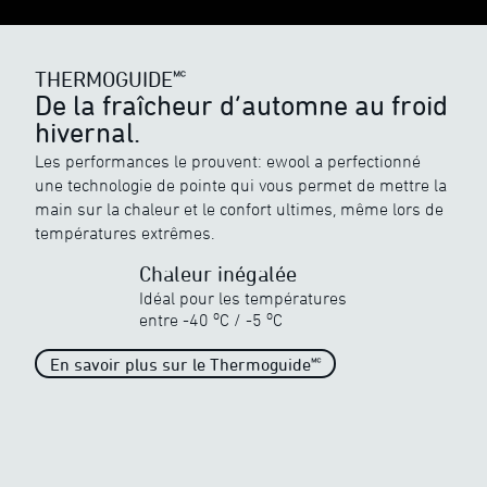
THERMOGUIDE🅪
De la fraîcheur d’automne au froid
hivernal.
Les performances le prouvent: ewool a perfectionné
THERMOGUIDE🅪
une technologie de pointe qui vous permet de mettre la
main sur la chaleur et le confort ultimes, même lors de
Quel système chauffant se porte le
mieux ?
températures extrêmes.
Chaleur inégalée
Idéal pour les températures
o
o
entre
-40
C
/
-5
C
En savoir plus sur le Thermoguide🅪
Chaleur inégalée
Quand le froid devient froidure
o
o
-40
C
/
-5
C