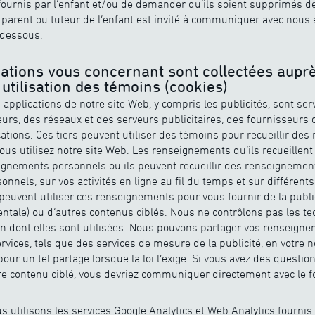
ournis par l’enfant et/ou de demander qu’ils soient supprimés de
le parent ou tuteur de l’enfant est invité à communiquer avec nous 
 dessous.
ations vous concernant sont collectées auprès
 utilisation des témoins (cookies)
applications de notre site Web, y compris les publicités, sont serv
rs, des réseaux et des serveurs publicitaires, des fournisseurs 
cations. Ces tiers peuvent utiliser des témoins pour recueillir de
ous utilisez notre site Web. Les renseignements qu’ils recueillent
ignements personnels ou ils peuvent recueillir des renseignemen
nels, sur vos activités en ligne au fil du temps et sur différents
s peuvent utiliser ces renseignements pour vous fournir de la publi
ntale) ou d’autres contenus ciblés. Nous ne contrôlons pas les te
çon dont elles sont utilisées. Nous pouvons partager vos renseigne
rvices, tels que des services de mesure de la publicité, en votre 
ur un tel partage lorsque la loi l’exige. Si vous avez des questio
tre contenu ciblé, vous devriez communiquer directement avec le 
s utilisons les services Google Analytics et Web Analytics fournis 