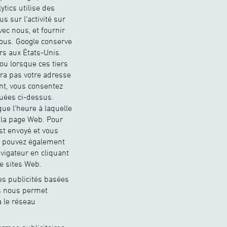
ytics utilise des
s sur l’activité sur
ec nous, et fournir
r nous. Google conserve
rs aux États-Unis.
ou lorsque ces tiers
era pas votre adresse
ant, vous consentez
quées ci-dessus.
ue l’heure à laquelle
 à la page Web. Pour
st envoyé et vous
us pouvez également
vigateur en cliquant
de sites Web.
es publicités basées
ds nous permet
a le réseau