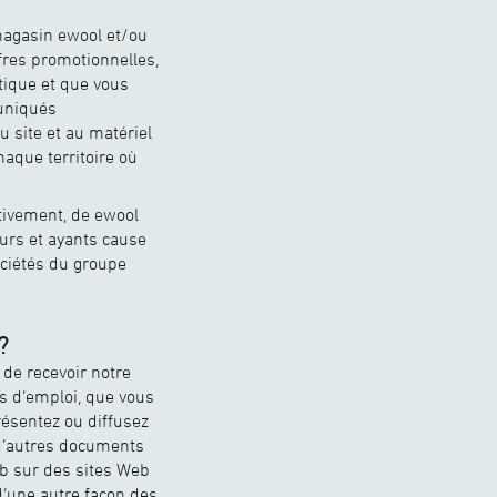
magasin ewool et/ou
ffres promotionnelles,
tique et que vous
muniqués
u site et au matériel
haque territoire où
ctivement, de ewool
eurs et ayants cause
ociétés du groupe
?
de recevoir notre
ns d’emploi, que vous
résentez ou diffusez
 d’autres documents
eb sur des sites Web
’une autre façon des