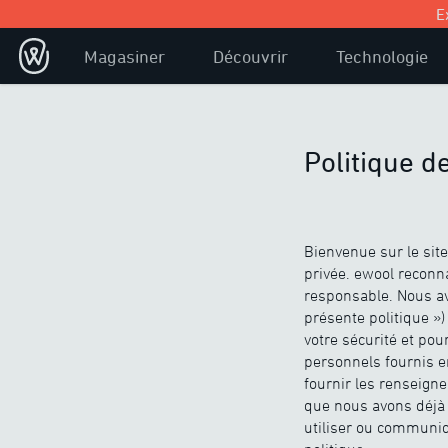
E
Magasiner
Découvrir
Technologie
Politique de
Bienvenue sur le site 
privée. ewool reconn
responsable. Nous av
présente politique »)
votre sécurité et pou
personnels fournis e
fournir les renseign
que nous avons déjà r
utiliser ou communi