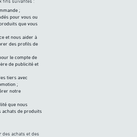
 fins suivantes :
commande ;
ndés pour vous ou
 produits que vous
e et nous aider à
rer des profils de
pour le compte de
ère de publicité et
es tiers avec
omotion ;
érer notre
lité que nous
s achats de produits
 des achats et des