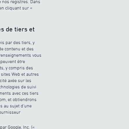
 nos registres. Dans
en cliquant sur «
 de tiers et
is par des tiers, y
de contenu et des
s renseignements vous
 peuvent être
ts, y compris des
 sites Web et autres
cité axée sur les
chnologies de suivi
ments avec ces tiers
nom, et obtiendrons
ns au sujet d’une
fournisseur
par Google, Inc. («