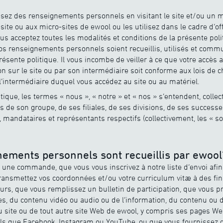
sez des renseignements personnels en visitant le site et/ou un 
ite ou aux micro-sites de ewool ou les utilisez dans le cadre d’o
us acceptez toutes les modalités et conditions de la présente poli
os renseignements personnels soient recueillis, utilisés et com
sente politique. Il vous incombe de veiller à ce que votre accès a
on sur le site ou par son intermédiaire soit conforme aux lois de c
l’intermédiaire duquel vous accédez au site ou au matériel.
tique, les termes « nous », « notre » et « nos » s’entendent, colle
s de son groupe, de ses filiales, de ses divisions, de ses success
 mandataires et représentants respectifs (collectivement, les « s
nements personnels sont recueillis par ewool
une commande, que vous vous inscrivez à notre liste d’envoi afin 
 transmettez vos coordonnées et/ou votre curriculum vitæ à des fi
urs, que vous remplissez un bulletin de participation, que vous p
es, du contenu vidéo ou audio ou de l’information, du contenu ou
du site ou de tout autre site Web de ewool, y compris ses pages W
ls que Facebook, Instagram ou YouTube, ou que vous fournissez d