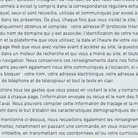
nnels à ewool (y compris dans la correspondance régulière écha
ique), ceux-ci sont recueillis, utilisés et communiqués par ewool à 
dans les présentes. De plus, chaque fois que vous visitez le site
iquement obtenus et compilés : votre adresse IP (protocole Intern
du nom de domaine qui y est associée; l’identification de votre nav
 et la plateforme que vous utilisez; la date et l’heure de votre vis
 page Web que vous avez visitée avant d’accéder au site; la questio
 dans un moteur de recherche et qui vous a mené au site; et tout
e navigation. Nous conservons ces renseignements dans nos fichi
nts peuvent également nous être communiqués à l’occasion, si vo
s bloquer : votre nom, votre adresse électronique, votre adresse 
e téléphone et de télécopieur et tout le texte en clair.
trons tous les gestes que vous posez en visitant le site, y compri
ssé à chaque page, l’information envoyée ou reçue et le nom des f
l’aval. Nous pouvons compiler cette information de traçage et la me
ent dans le but d’établir les caractéristiques démographiques de n
mentionné ci-dessus, nous recueillons également les renseigne
ettez, notamment en passant une commande, en vous inscrivant à
e infolettre, en transmettant vos coordonnées et/ou votre curricul