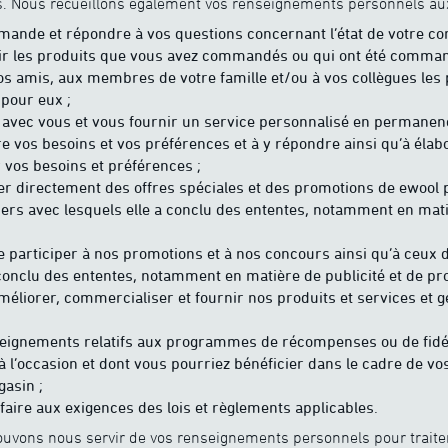
s. Nous recueillons également vos renseignements personnels aux
mande et répondre à vos questions concernant l’état de votre 
nir les produits que vous avez commandés ou qui ont été comma
vos amis, aux membres de votre famille et/ou à vos collègues les
pour eux ;
 avec vous et vous fournir un service personnalisé en permanenc
vos besoins et vos préférences et à y répondre ainsi qu’à élabo
r vos besoins et préférences ;
 directement des offres spéciales et des promotions de ewool 
tiers avec lesquels elle a conclu des ententes, notamment en mati
 participer à nos promotions et à nos concours ainsi qu’à ceux d
conclu des ententes, notamment en matière de publicité et de pr
méliorer, commercialiser et fournir nos produits et services et g
seignements relatifs aux programmes de récompenses ou de fidé
à l’occasion et dont vous pourriez bénéficier dans le cadre de vo
gasin ;
faire aux exigences des lois et règlements applicables.
uvons nous servir de vos renseignements personnels pour traiter