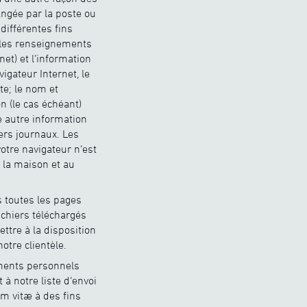
ngée par la poste ou
différentes fins
, les renseignements
et) et l’information
igateur Internet, le
ite; le nom et
n (le cas échéant)
e autre information
ers journaux. Les
tre navigateur n’est
à la maison et au
s toutes les pages
ichiers téléchargés
ttre à la disposition
otre clientèle.
ments personnels
 notre liste d’envoi
um vitæ à des fins