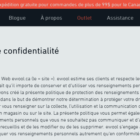
xpédition gratuite pour commandes de plus de 99$ pour le Cana
Blogue
À propos
Outlet
Assistance
 confidentialité
Web ewool.ca (le « site »). ewool estime ses clients et respecte leu
aît qu’il importe de conserver et d’utiliser vos renseignements p
ons créé la présente politique de protection des renseignements 
 dans le but de démontrer notre détermination à protéger votre droi
r vous renseigner sur la collecte, l’utilisation et la communicati
n magasin ou sur le site. La présente politique vous permet égal
ements personnels que vous ne souhaitez pas communiquer et d’a
ecueillis et de les modifier ou de les supprimer. ewool s’engage à
quer vos renseignements personnels autrement qu’en conformité 