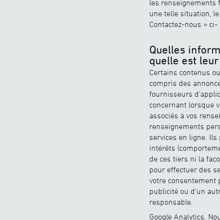
les renseignements f
une telle situation, 
Contactez-nous » ci-
Quelles inform
quelle est leur
Certains contenus ou 
compris des annonceu
fournisseurs d’appli
concernant lorsque v
associés à vos rense
renseignements person
services en ligne. Il
intérêts (comporteme
de ces tiers ni la fa
pour effectuer des se
votre consentement po
publicité ou d’un au
responsable.
Google Analytics. Nou