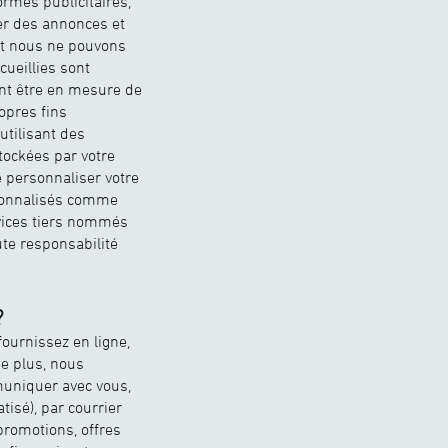
ormes publicitaires,
er des annonces et
et nous ne pouvons
cueillies sont
ent être en mesure de
opres fins
utilisant des
tockées par votre
e personnaliser votre
rsonnalisés comme
rvices tiers nommés
ute responsabilité
?
ournissez en ligne,
De plus, nous
muniquer avec vous,
isé), par courrier
promotions, offres