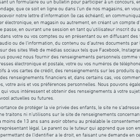
ant un formulaire ou un bulletin pour participer à un concours, e
ndage, que ce soit en ligne ou dans l’un de nos magasins, en vous
 recevoir notre lettre d’information (le cas échéant), en communiq
ier électronique, en magasin ou autrement, en créant un compte d’u
 passe, en ouvrant une session en tant qu’utilisateur inscrit du s
ans votre ou vos comptes ou en présentant ou en diffusant des t
audio ou de l’information, du contenu ou d’autres documents par 
sur des sites Web de médias sociaux tels que Facebook, Instagr
vous pouvez nous fournir des renseignements personnels comme v
resses électronique et postale, votre ou vos numéros de téléphon
ifs à vos cartes de crédit, des renseignements sur les produits qu
des renseignements financiers et, dans certains cas, vos commen
es, votre avis et vos préférences personnelles. Nous pouvons égal
s qui vous intéressent et obtenir des renseignements à votre suje
wool actuelles ou futures.
rtance de protéger la vie privée des enfants, le site ne s’adresse
ne traitons ni n’utilisons sur le site de renseignements concerna
a moins de 13 ans sans avoir obtenu au préalable le consentement
 représentant légal. Le parent ou le tuteur qui apprend que son en
ermettant de l’identifier a le droit, en faisant une demande en c