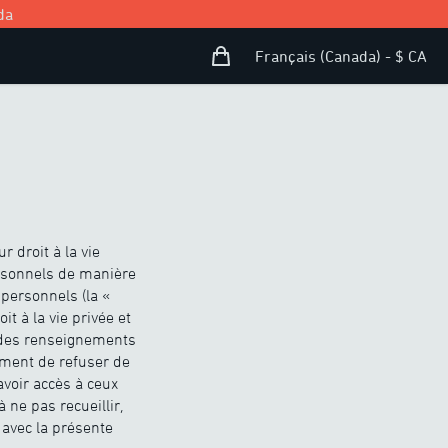
da
Panier d’achat
Open user menu
Français (Canada) - $ CA
r droit à la vie
ersonnels de manière
personnels (la «
t à la vie privée et
on des renseignements
ement de refuser de
voir accès à ceux
 ne pas recueillir,
avec la présente