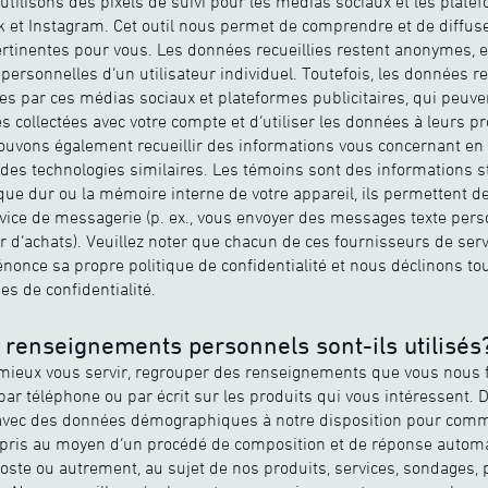
 utilisons des pixels de suivi pour les médias sociaux et les platef
et Instagram. Cet outil nous permet de comprendre et de diffus
ertinentes pour vous. Les données recueillies restent anonymes, 
personnelles d’un utilisateur individuel. Toutefois, les données re
tées par ces médias sociaux et plateformes publicitaires, qui peuv
 collectées avec votre compte et d’utiliser les données à leurs pr
pouvons également recueillir des informations vous concernant en 
 des technologies similaires. Les témoins sont des informations s
que dur ou la mémoire interne de votre appareil, ils permettent d
rvice de messagerie (p. ex., vous envoyer des messages texte pe
r d’achats). Veuillez noter que chacun de ces fournisseurs de se
énonce sa propre politique de confidentialité et nous déclinons to
ues de confidentialité.
enseignements personnels sont-ils utilisés
ieux vous servir, regrouper des renseignements que vous nous f
ar téléphone ou par écrit sur les produits qui vous intéressent. 
r avec des données démographiques à notre disposition pour com
pris au moyen d’un procédé de composition et de réponse automat
poste ou autrement, au sujet de nos produits, services, sondages, 