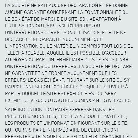
LA SOCIÉTÉ NE FAIT AUCUNE DÉCLARATION ET NE DONNE
AUCUNE GARANTIE CONCERNANT LA FONCTIONNALITÉ OU
LE BON ÉTAT DE MARCHE DU SITE, SON ADAPTATION À
L’UTILISATION OU L’ABSENCE D’ERREURS OU
D’INTERRUPTIONS DURANT SON UTILISATION, ET ELLE NE
DÉCLARE ET NE GARANTIT AUCUNEMENT QUE
L’INFORMATION OU LE MATÉRIEL, Y COMPRIS TOUT LOGICIEL
TÉLÉCHARGEABLE, AUQUEL IL EST POSSIBLE D’ACCÉDER
AU MOYEN OU PAR L’INTERMÉDIAIRE DU SITE EST À L’ABRI
D’INTERRUPTIONS OU D’ERREURS. LA SOCIÉTÉ NE DÉCLARE,
NE GARANTIT ET NE PROMET AUCUNEMENT QUE LES
ERREURS, LE CAS ÉCHÉANT, FIGURANT SUR LE SITE OU S’Y
RAPPORTANT SERONT CORRIGÉES OU QUE LE SERVEUR À
PARTIR DUQUEL LE SITE EST EXPLOITÉ EST OU SERA
EXEMPT DE VIRUS OU D’AUTRES COMPOSANTES NÉFASTES.
SAUF INDICATION CONTRAIRE EXPRESSE DANS LES
PRÉSENTES MODALITÉS, LE SITE AINSI QUE LE MATÉRIEL,
LES PRODUITS ET L’INFORMATION FIGURANT SUR LE SITE
OU FOURNIS PAR L’INTERMÉDIAIRE DE CELUI-CI SONT
PRÉSENTÉS « TELS QUELS », « SELON LEUR DISPONIBILITÉ »