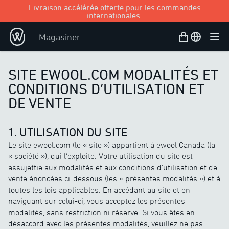
Livraison accélérée offerte pour les commandes
internationales.
Panier d’achat
Open user
Magasiner
Ouvr
SITE EWOOL.COM MODALITÉS ET
CONDITIONS D’UTILISATION ET
DE VENTE
1. UTILISATION DU SITE
Le site ewool.com (le « site ») appartient à ewool Canada (la
« société »), qui l’exploite. Votre utilisation du site est
assujettie aux modalités et aux conditions d’utilisation et de
vente énoncées ci-dessous (les « présentes modalités ») et à
toutes les lois applicables. En accédant au site et en
naviguant sur celui-ci, vous acceptez les présentes
modalités, sans restriction ni réserve. Si vous êtes en
désaccord avec les présentes modalités, veuillez ne pas