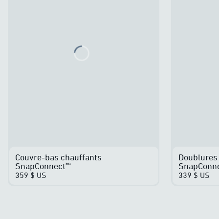
Loading...
Couvre-bas chauffants
Doublures 
SnapConnect🅪
SnapConne
359 $ US
339 $ US