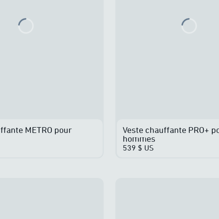
Loading...
Loadin
uffante METRO pour
Veste chauffante PRO+ p
hommes
539 $ US