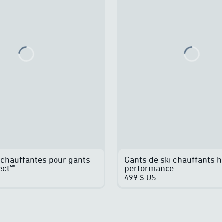
Loading...
Loadin
chauffantes pour gants
Gants de ski chauffants 
ct🅪
performance
499 $ US