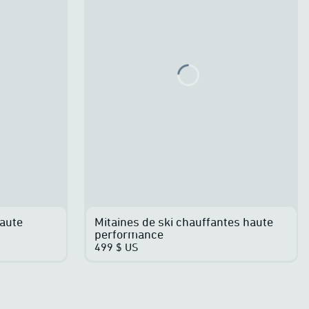
g...
Loading...
haute
Mitaines de ski chauffantes haute
performance
499 $ US