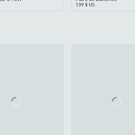
139 $ US
Loading...
Loadin