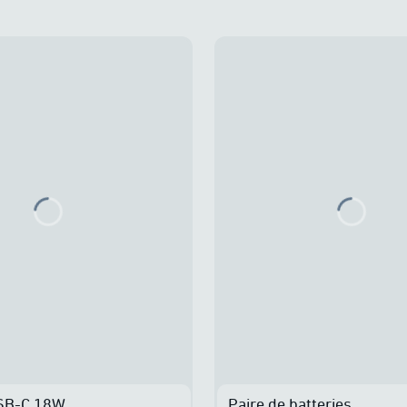
Loading...
Loadin
USB-C 18W
Paire de batteries