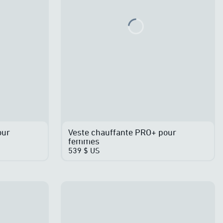
g...
Loading...
our
Veste chauffante PRO+ pour
femmes
539 $ US