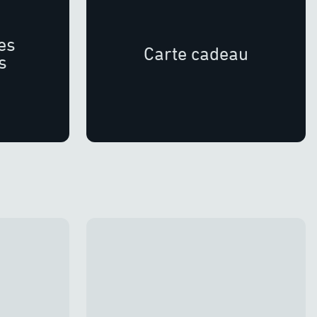
es
Carte cadeau
s