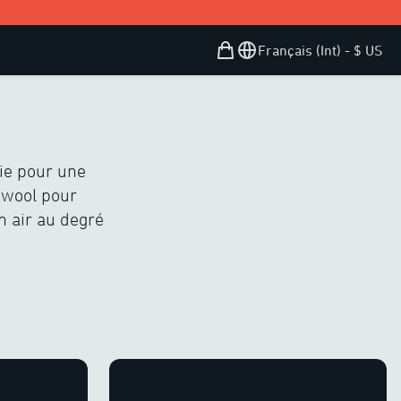
.
Panier d’achat
Open user menu
Français (Int) - $ US
gie pour une
 ewool pour
 air au degré