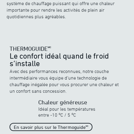
système de chauffage puissant qui offre une chaleur
importante pour rendre les activités de plein air
quotidiennes plus agréables.
THERMOGUIDE🅪
THERMOGUIDE🅪
Le confort idéal quand le froid
s’installe
Quel système chauffant se porte le
mieux ?
Avec des performances reconnues, notre couche
intermédiaire vous équipe d’une technologie de
chauffage inégalée pour vous procurer une chaleur et
un confort sans concession.
Chaleur généreuse
Idéal pour les températures
Chaleur inégalée
o
o
entre
-10
C
/
5
C
Quand le froid devient froidure
o
o
-40
C
/
5
C
En savoir plus sur le Thermoguide🅪