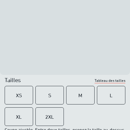
Tailles
Tableau des tailles
XS
S
M
L
XL
2XL
Coupe ajustée. Entre deux tailles, prenez la taille au-dessus.