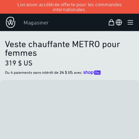
Livraison accélérée offerte pour les commandes
internationales.
Panier d’achat
Open user
Magasiner
Ouvr
Veste chauffante METRO pour
femmes
319 $ US
Ou 4 paiements sans intérêt de
24 $ US
avec