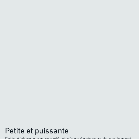
Chaleur exceptionnelle
Quand le froid vif s’installe
o
o
-25
C
/
5
C
Chaleur généreuse
Quand le froid remplace la
fraîcheur
o
o
-10
C
/
5
C
Douce chaleur
La chaleur moyenne sur le
marché
o
o
5
C
/
20
C
Petite et puissante
Faite d’aluminium recyclé, et d’une épaisseur de seulement