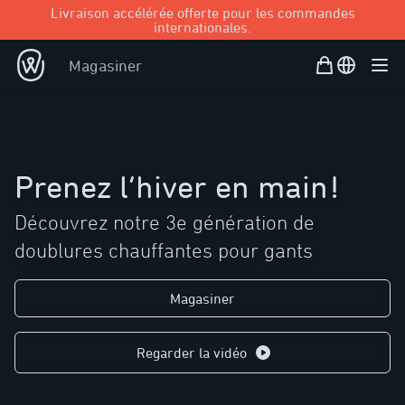
Livraison accélérée offerte pour les commandes
internationales.
Panier d’achat
Open user
Magasiner
Ouvr
Prenez l’hiver en main
!
Découvrez notre 3e génération de
doublures chauffantes pour gants
Magasiner
Regarder la vidéo