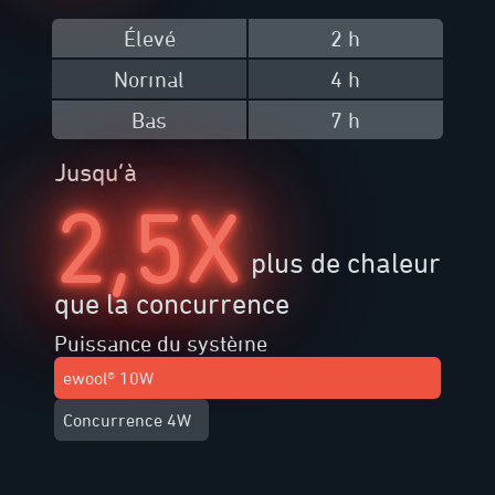
Élevé
2 h
Normal
4 h
Bas
7 h
Jusqu’à
2,5X
plus de chaleur
que la concurrence
Puissance du système
ewool® 10W
Concurrence 4W