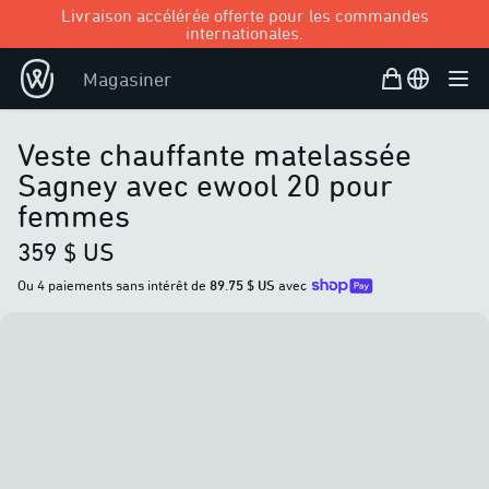
Livraison accélérée offerte pour les commandes
internationales.
Panier d’achat
Open user
Magasiner
Ouvr
Veste chauffante matelassée
Sagney avec ewool 20 pour
femmes
359 $ US
Ou 4 paiements sans intérêt de
89.75 $ US
avec