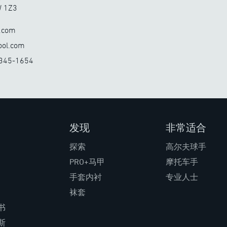
1Z3
.com
l.com
45-1654
发现
非常适合
探索
高尔夫球手
PRO+马甲
摩托车手
手套内衬
专业人士
袜套
书
斯