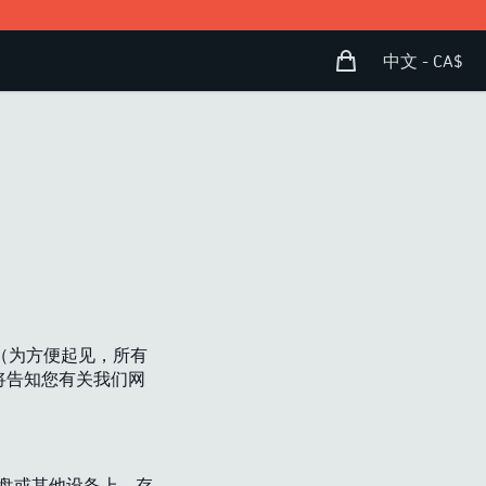
购物袋
Open user menu
中文 - CA$
关技术（为方便起见，所有
们将告知您有关我们网
硬盘或其他设备上。存