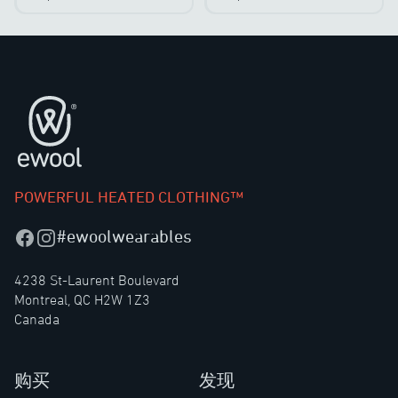
页脚
POWERFUL HEATED CLOTHING™
#ewoolwearables
Facebook
Instagram
4238 St-Laurent Boulevard
Montreal, QC H2W 1Z3
Canada
购买
发现