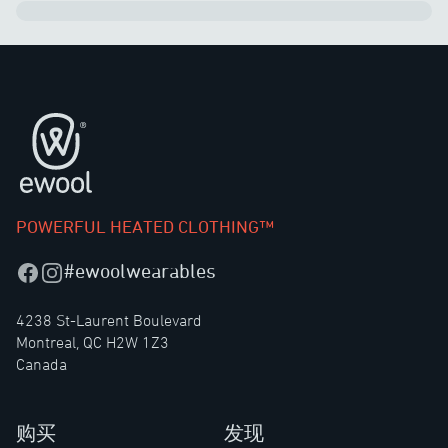
页脚
POWERFUL HEATED CLOTHING™
#ewoolwearables
Facebook
Instagram
4238 St-Laurent Boulevard
Montreal, QC H2W 1Z3
Canada
购买
发现