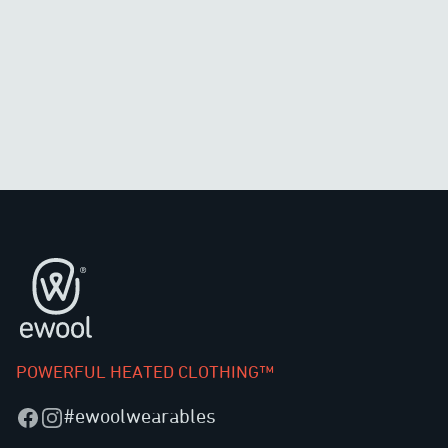
页脚
POWERFUL HEATED CLOTHING™
#ewoolwearables
Facebook
Instagram