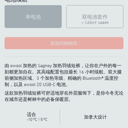
单电池
双电池套件
+ CA$69
CA$99
添加到购物车
由 ewool 加热的 Sagney 加热羽绒短裤，让你在户外的每一
刻都更加自在。其高端配置包括最长 16 小时续航、双大腿
前侧加热区域、3 个加热等级、精确的 Bluetooth® 温度控
制，以及 ewool 20 USB-C 电池。
这款加热羽绒短裤可舒适地穿在外层服饰下，是你今冬无论
在城市还是树林中的必备保暖层。
适合
加拿大设计
o
o
-10
C
/
5
C