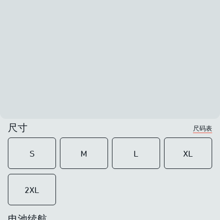
尺寸
尺码表
S
M
L
XL
2XL
电池续航