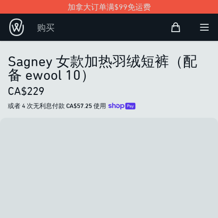
加拿大订单满$99免运费
购物袋
购买
Open user
打
Sagney 女款加热羽绒短裤（配
备 ewool 10）
CA$229
或者 4 次无利息付款
CA$57.25
使用