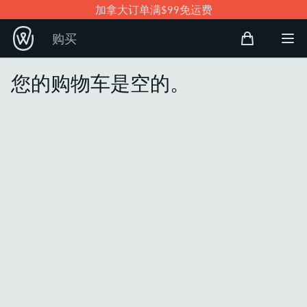
加拿大订单满$99免运费
购物袋
购买
Open user
打
您的购物车是空的。