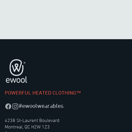
页脚
POWERFUL HEATED CLOTHING™
#ewoolwearables
Facebook
Instagram
4238 St-Laurent Boulevard
Montreal, QC H2W 1Z3